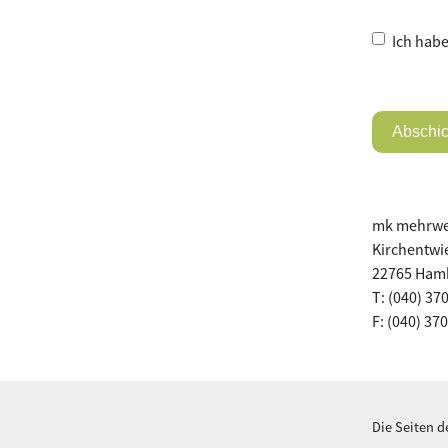
Ich habe
Abschic
mk mehrwe
Kirchentwi
22765 Ham
T: (040) 37
F: (040) 37
Die Seiten 