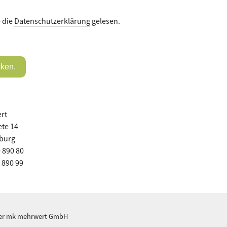
 die
Datenschutzerklärung
gelesen.
ken.
rt
ete 14
burg
0 890 80
0 890 99
der mk mehrwert GmbH