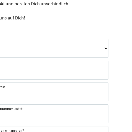
akt und beraten Dich unverbindlich.
uns auf Dich!
esse:
nnummer lautet:
en wir anrufen?